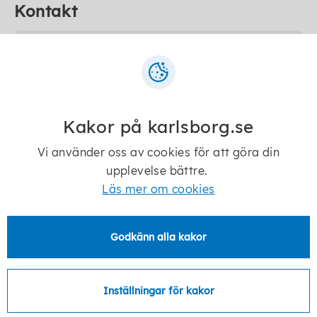
Kontakt
Gith Sjölander
1:e Socialsekreterare
Kakor på karlsborg.se
gith.sjolander@karlsborg.se
Vi använder oss av cookies för att göra din
upplevelse bättre.
0505-17283
Läs mer om cookies
Godkänn alla kakor
Camilla Dahlborg
1:e socialsekreterare
Inställningar för kakor