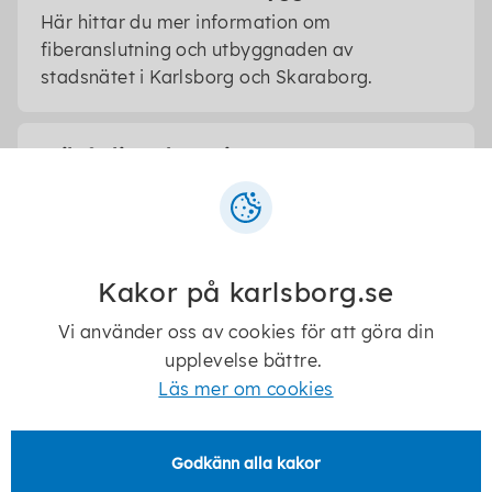
Här hittar du mer information om
fiberanslutning och utbyggnaden av
stadsnätet i Karlsborg och Skaraborg.
Friluftsliv och motion
De vackra och varierande omgivningarna i och
runt Karlsborg är en guldgruva för dig som är
intresserad av ett rikt friluftsliv. Här hittar du
våra stränder, badplatser och båthamnar,
Kakor på karlsborg.se
samt allt som rör vandring, cykel, fiske, kanot,
utegym, motionsspår och promenadslingor.
Vi använder oss av cookies för att göra din
upplevelse bättre.
Läs mer om cookies
Föreningsliv
Här hittar du information om våra föreningar,
Godkänn alla kakor
bidragsregler och blanketter.