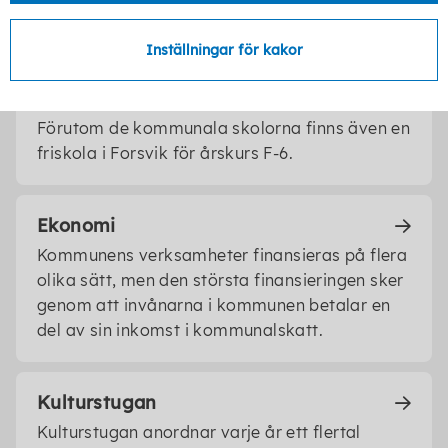
Grundskolor i Karlsborgs kommun
Inställningar för kakor
I Karlsborgs kommun finns två skolor för
årskurs F-6 och en skola för årskurs 7-9.
Förutom de kommunala skolorna finns även en
friskola i Forsvik för årskurs F-6.
Ekonomi
Kommunens verksamheter finansieras på flera
olika sätt, men den största finansieringen sker
genom att invånarna i kommunen betalar en
del av sin inkomst i kommunalskatt.
Kulturstugan
Kulturstugan anordnar varje år ett flertal