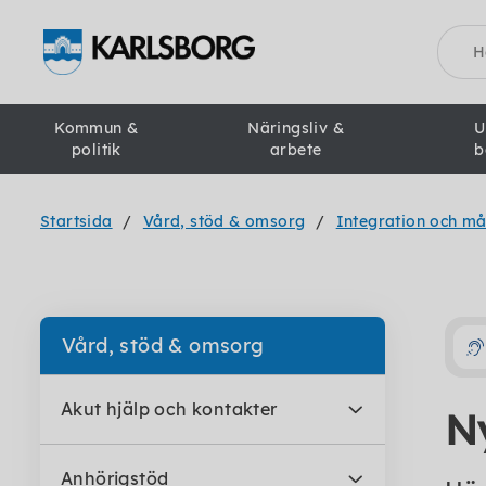
Sök
Kommun &
Näringsliv &
U
politik
arbete
b
Startsida
Vård, stöd & omsorg
Integration och m
Vård, stöd & omsorg
Akut hjälp och kontakter
Ny
Anhörigstöd