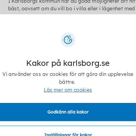
I Karlsborgs kommun har du goda möjligheter att hi
bäst, oavsett om du vill bo i villa eller i lägenhet med
Barnomsorg
Karlsborgs kommun erbjuder förskola, öppen förskola
Grundskolor i Karlsborgs kommun
Kakor på karlsborg.se
I Karlsborgs kommun finns två skolor för årskurs F-6 
Vi använder oss av cookies för att göra din upplevelse
Förutom de kommunala skolorna finns även en friskola
bättre.
Läs mer om cookies
Gymnasium
Karlsborgs gymnasieskola erbjuder individuellt val 
Godkänn alla kakor
Vuxenutbildning
Vuxenutbildningen erbjuder grundläggande och gymn
Inställningar för kakor