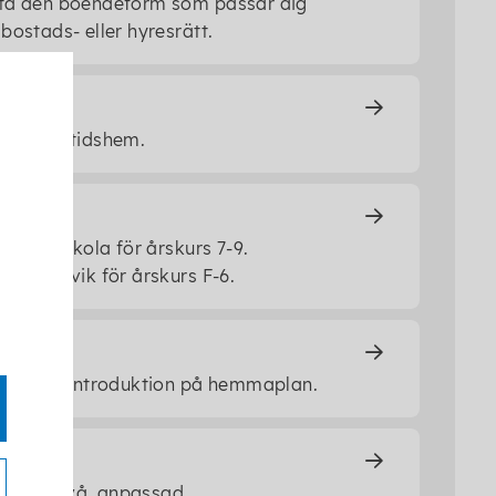
tta den boendeform som passar dig
 bostads- eller hyresrätt.
 och fritidshem.
och en skola för årskurs 7-9.
 i Forsvik för årskurs F-6.
och språkintroduktion på hemmaplan.
asial nivå, anpassad