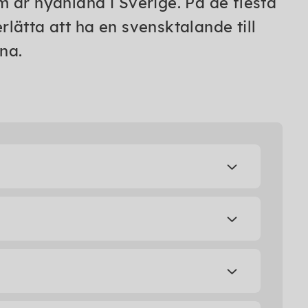
 är nyanländ i Sverige. På de flesta
lätta att ha en svensktalande till
rna.