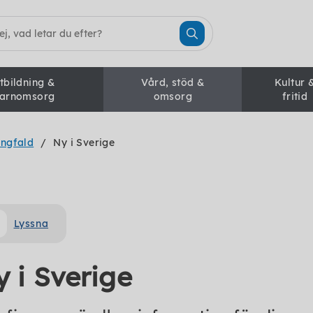
tbildning &
Vård, stöd &
Kultur 
arnomsorg
omsorg
fritid
ångfald
Ny i Sverige
Lyssna
 i Sverige