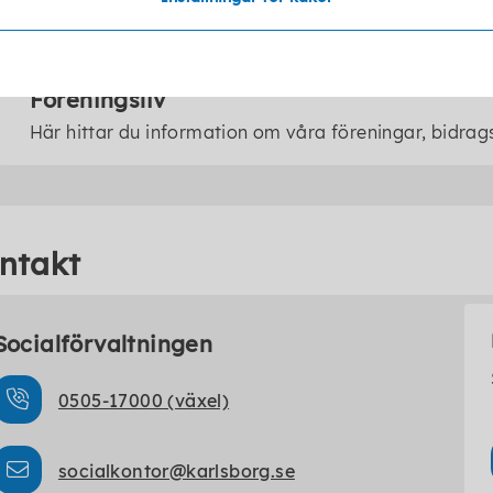
vuxenutbildning, SFI och yrkesutbildning.
Föreningsliv
Här hittar du information om våra föreningar, bidrags
ntakt
Socialförvaltningen
0505-17000 (växel)
socialkontor@karlsborg.se