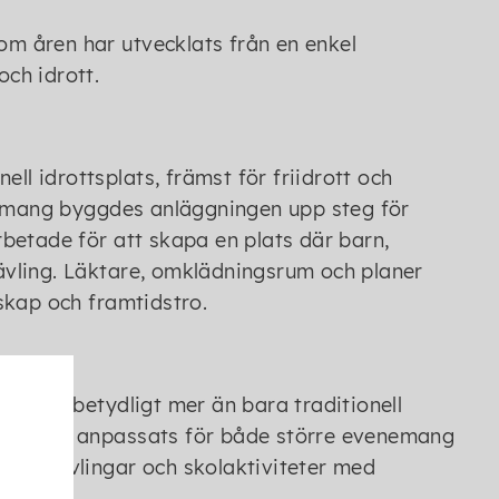
nom åren har utvecklats från en enkel
och idrott.
ll idrottsplats, främst för friidrott och
agemang byggdes anläggningen upp steg för
betade för att skapa en plats där barn,
vling. Läktare, omklädningsrum och planer
skap och framtidstro.
rymmer betydligt mer än bara traditionell
området anpassats för både större evenemang
drottstävlingar och skolaktiviteter med
.