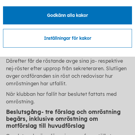
fullmäktige eller nämnden pröva.
Oftast kan beslut om vilket förslag som ska utgöra
Godkänn alla kakor
motförslag fattas utan omröstning. Det sker
genom att ordförande frågar på vart och ett av
förslagen som är motförslag och bekräftar sin
Inställningar för kakor
uppfattning om vilket förslag som ska beslutas
som motförslag till huvudförslag.
Därefter får de röstande avge sina ja- respektive
nej-röster efter upprop från sekreteraren. Slutligen
avger ordföranden sin röst och redovisar hur
omröstningen har utfallit.
När klubban har fallit har beslutet fattats med
omröstning.
Beslutsgång- tre förslag och omröstning
begärs, inklusive omröstning om
motförslag till huvudförslag