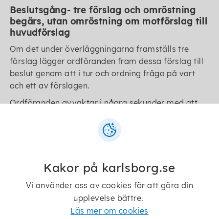
Beslutsgång- tre förslag och omröstning
begärs, utan omröstning om motförslag till
huvudförslag
Om det under överläggningarna framställs tre
förslag lägger ordföranden fram dessa förslag till
beslut genom att i tur och ordning fråga på vart
och ett av förslagen.
Ordföranden avvaktar i några sekunder med att
bekräfta sin uppfattning om vad som ska beslutas.
Då begärs omröstning.
Om omröstning begärs och tre förslag har
framställts under överläggningarna, blir det
Kakor på karlsborg.se
förslag som ordföranden uppfattat bifall till också
Vi använder oss av cookies för att göra din
det förslag som utgör huvudförslag vid
omröstningen. Ordförandens beslut om vilket
upplevelse bättre.
förslag som ska vara huvudförslag kan inte
Läs mer om cookies