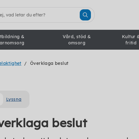
tbildning &
Vård, stöd &
Kultur 
arnomsorg
omsorg
fritid
elaktighet
Överklaga beslut
Lyssna
verklaga beslut