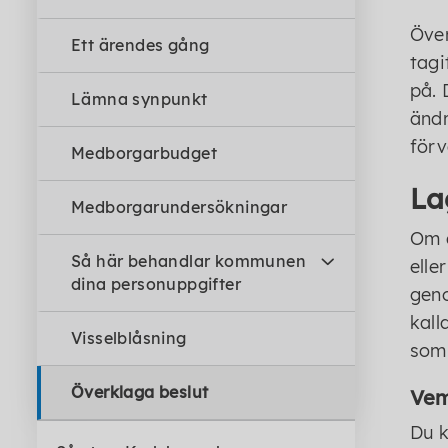
Över
Ett ärendes gång
tagi
på. 
Lämna synpunkt
ändr
förv
Medborgarbudget
La
Medborgarundersökningar
Om d
Så här behandlar kommunen
elle
dina personuppgifter
geno
kall
Visselblåsning
som 
Överklaga beslut
Vem
Du k