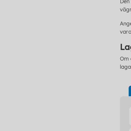
Den 
vägr
Ange
vara
La
Om e
laga