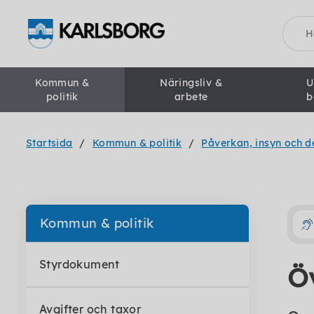
Sök
Kommun &
Näringsliv &
U
politik
arbete
b
Startsida
Kommun & politik
Påverkan, insyn och d
Kommun & politik
Styrdokument
Ö
Avgifter och taxor