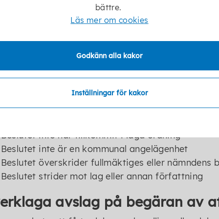
E-postadress
bättre.
Andra uppgifter som har betydelse för att förvalt
Läs mer om cookies
vningen i domstol
Godkänn alla kakor
örvaltningsrätten bifaller ditt överklagande, upph
as inte automatiskt utan ärendet måste tas upp på 
fattas.
Inställningar för kakor
kommunalt beslut kan upphävas om:
Beslutet inte har tillkommit i laga ordning
Beslutet inte är en kommunal angelägenhet
Beslutet överskrider fullmäktiges eller nämndens 
Beslutet strider mot lag eller annan författning
erklaga avslag på begäran av at