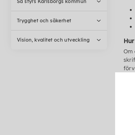
Så styrs Karlsborgs kommun
Trygghet och säkerhet
Vision, kvalitet och utveckling
Hur
Om d
skri
förv
ansl
Ange
ocks