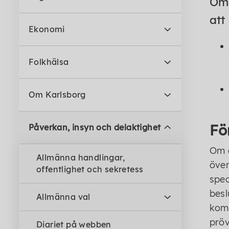
Om 
att
Ekonomi
Folkhälsa
Om Karlsborg
Fö
Påverkan, insyn och delaktighet
Om d
Allmänna handlingar,
över
offentlighet och sekretess
spec
besl
Allmänna val
komm
pröv
Diariet på webben