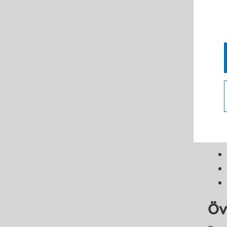
Prö
Om f
fatt
ska 
Ett 
Öv