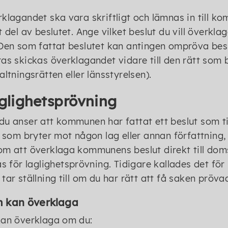
klagandet ska vara skriftligt och lämnas in till 
t del av beslutet. Ange vilket beslut du vill överkl
Den som fattat beslutet kan antingen ompröva beslut
as skickas överklagandet vidare till den rätt som
altningsrätten eller länsstyrelsen).
glighetsprövning
u anser att kommunen har fattat ett beslut som till
r som bryter mot någon lag eller annan författning,
m att överklaga kommunens beslut direkt till doms
as för laglighetsprövning. Tidigare kallades det f
tar ställning till om du har rätt att få saken pröva
 kan överklaga
an överklaga om du: