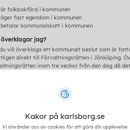
är folkbokförd i kommunen
äger fast egendom i kommunen
betalar kommunalskatt i kommunen
 överklagar jag?
u vill överklaga ett kommunalt beslut som är fat
ftligen direkt till Förvaltningsrätten i Jönköping. 
altningsrätten inom tre veckor från den dag då de
agstavla
att protokollet över beslutet justerats.
 vilket beslut du vill överklaga och vilka omständ
å innehålla:
Ditt person- eller organisationsnummer
Kakor på karlsborg.se
Adress
Telefonnummer
Vi använder oss av cookies för att göra din upplevelse