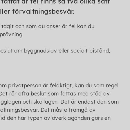
ttat är fel finns så två olika sätt
ller förvaltningsbesvär.
tagit och som du anser är fel kan du
sprövning.
eslut om byggnadslov eller socialt bistånd,
m privatperson är felaktigt, kan du som regel
Det rör ofta beslut som fattas med stöd av
bygglagen och skollagen. Det är endast den som
valtningsbesvär. Det måste framgå av
Vid den här typen av överklaganden görs en