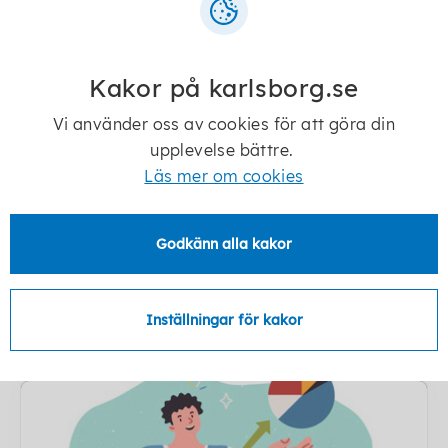
Kakor på karlsborg.se
Vi använder oss av cookies för att göra din
upplevelse bättre.
Polisens och kommunens
Läs mer om cookies
medborgarlöfte
Medborgarlöfte är en utveckling av
Godkänn alla kakor
nuvarande samverkansöverenskommelse
mellan polisen och kommunen.
Medborgarlöftet handlar om åtgärder...
Inställningar för kakor