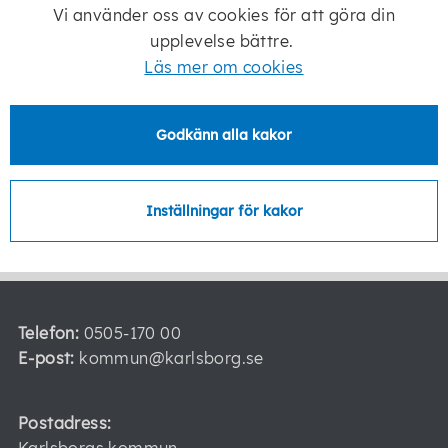
Vi använder oss av cookies för att göra din
upplevelse bättre.
Läs mer om cookies
0505-17014
Godkänn alla kakor
Senast ändrad:
21 januari 2026
Inställningar för kakor
Telefon:
0505-170 00
E-post:
kommun@karlsborg.se
Postadress: