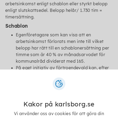
arbetsinkomst enligt schablon eller styrkt belopp
enligt slutskattsedel. Belopp helår/ 1.730 tim =
timersättning.
Schablon
Egenföretagare som kan visa att en
arbetsinkomst förlorats men inte till vilket
belopp har rätt till en schablonersättning per
timme som är 40 % av månadsarvodet för
kommunalråd dividerat med 165.
På eget initiativ av förtroendevald kan, efter
prövning av Val- och arvodesberedning,
förlorad arbetsinkomst istället baseras på
styrkt månadsinkomst enligt senast
fastställda deklarerade inkomst av tjänst.
Kakor på karlsborg.se
Kostnadsersättningar
Vi använder oss av cookies för att göra din
Resekostnader