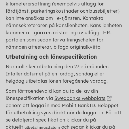
kilometerersättning (exempelvis utlägg för
färdtjänst, parkeringskostnader och bussbiljetter)
kan inte ansökas om i e-tjänsten. Kontakta
nämnsekreteraren på kanslienheten. Kanslienheten
kommer att göra en reistrering av utlägg i HR-
portalen som sedan förvaltningschefen för
nämnden attesterar, bifoga originalkvitto.
Utbetalning och lönespecifikation
Normalt sker utbetalning den 27:e i månaden.
Infaller datumet på en lördag, söndag eller
helgdag utbet­alas lönen före­gående vardag.
Som förtroendevald kan du ta del av din
lönespecifikation via
Swedbanks webbplats
genom att logga in med Mobilt BankID. Beloppet
för utbetalning syns direkt när du loggat in. För att
se detaljerat specifikation klickar du på
aktuellt
och sedan klickar du på
utbetalningsdatum