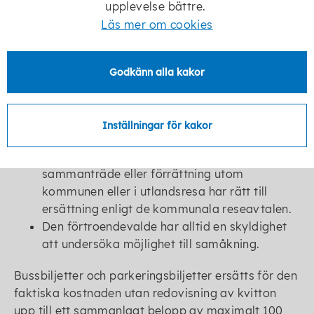
upplevelse bättre.
Kostnader för resor till och från
Läs mer om cookies
sammanträden eller motsvarande ersätts
enligt de grunder som fastställts i de
kommunala reseavtalen.
Godkänn alla kakor
Som förutsättning gäller att reseavståndet
från den förtroendevaldes fasta bostad eller
arbetsplats överstiger fem kilometer enkel
Inställningar för kakor
resa till förrättningsstället.
Förtroendevald som i sitt uppdrag deltar i
sammanträde eller förrättning utom
kommunen eller i utlandsresa har rätt till
ersättning enligt de kommunala reseavtalen.
Den förtroendevalde har alltid en skyldighet
att undersöka möjlighet till samåkning.
Bussbiljetter och parkeringsbiljetter ersätts för den
faktiska kostnaden utan redovisning av kvitton
upp till ett sammanlagt belopp av maximalt 100