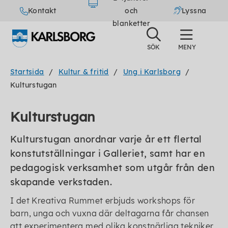
Kontakt
och
Lyssna
blanketter
Startsida
Kultur & fritid
Ung i Karlsborg
Kulturstugan
Kulturstugan
Kulturstugan anordnar varje år ett flertal
konstutställningar i Galleriet, samt har en
pedagogisk verksamhet som utgår från den
skapande verkstaden.
I det Kreativa Rummet erbjuds workshops för
barn, unga och vuxna där deltagarna får chansen
att experimentera med olika konstnärliga tekniker