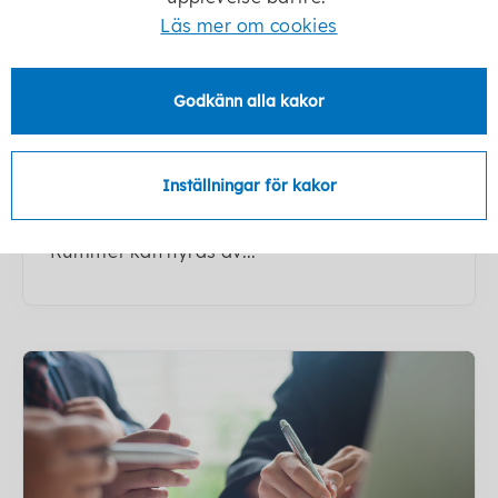
Läs mer om cookies
Godkänn alla kakor
Boka Kreativa rummet
Kulturstugan erbjuder möjligheten att hyra
Inställningar för kakor
vårt Kreativa rum för möten,
sammankomster eller kreativa träffar.
Rummet kan hyras av...