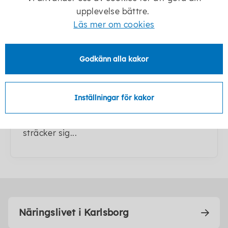
upplevelse bättre.
Läs mer om cookies
Godkänn alla kakor
Vision 2035 - ett liv med guldkant
Under 2021 och 2022 arbetade Karlsborgs
Inställningar för kakor
kommun fram en ny vision och 26 september
antogs den av kommunfullmäktige. Visionen
sträcker sig...
Näringslivet i Karlsborg