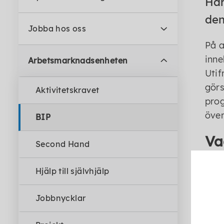
Här
den
Jobba hos oss
På a
inne
Arbetsmarknadsenheten
Utif
görs
Aktivitetskravet
prog
över
BIP
Va
Second Hand
BIP 
Hjälp till självhjälp
Proj
beho
Jobbnycklar
Resu