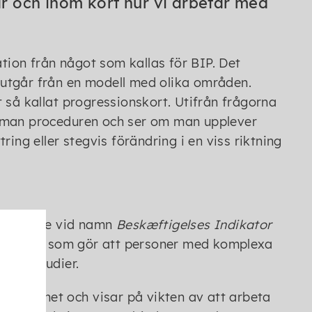
 och inom kort hur vi arbetar med
ion från något som kallas för BIP. Det
utgår från en modell med olika områden.
 så kallat progressionskort. Utifrån frågorna
r man proceduren och ser om man upplever
ing eller stegvis förändring i en viss riktning
ngsstudie vid namn
Beskæftigelses Indikator
rsökt vad som gör att personer med komplexa
ller studier.
märksamhet och visar på vikten av att arbeta