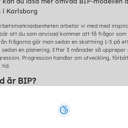
 kan du läsa mer omvad BIP-modellen är
 i Karlsborg
rbetsmarknadsenheten arbetar vi med med inspirat
bär att du som anvisad kommer att få frågor som 
rån frågorna gör man sedan en skattning 1-5 på ett
 sedan en planering. Efter 3 månader så upprepa
ression. Progression handlar om utveckling, förbättr
 tid.
d är BIP?
är en förkortning för en dansk progressionsmätni
ekt
. Studien är den största av sitt slag som unde
v som saknar egen försörjning kommer ut i arbete e
ltaten av studien har fått stor internationell upp