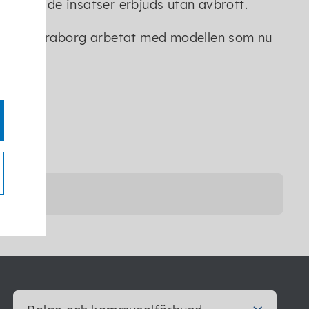
fokuserade insatser erbjuds utan avbrott.
na i Skaraborg arbetat med modellen som nu