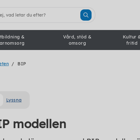
tbildning &
Vård, stöd &
Kultur 
arnomsorg
omsorg
fritid
eten
BIP
Lyssna
IP modellen