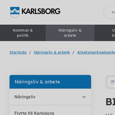
Sök
Kommun &
Näringsliv &
U
politik
arbete
b
Startsida
Näringsliv & arbete
Arbetsmarknadsenh
Näringsliv & arbete
Näringsliv
B
Flytta till Karlsborg