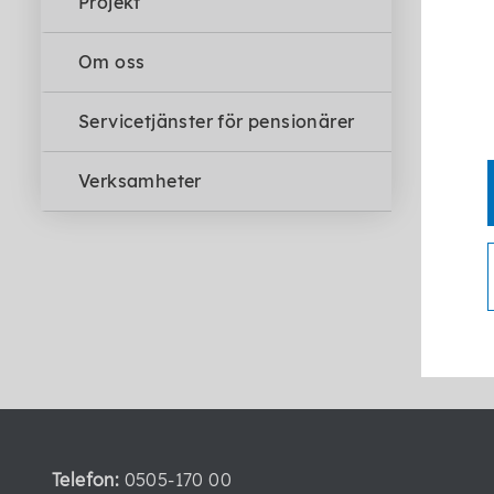
Projekt
utif
Inom
Om oss
är t
Servicetjänster för pensionärer
Verksamheter
Telefon:
0505-170 00