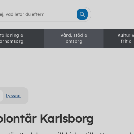
tbildning &
Vård, stöd &
Kultur 
arnomsorg
omsorg
fritid
Lyssna
olontär Karlsborg