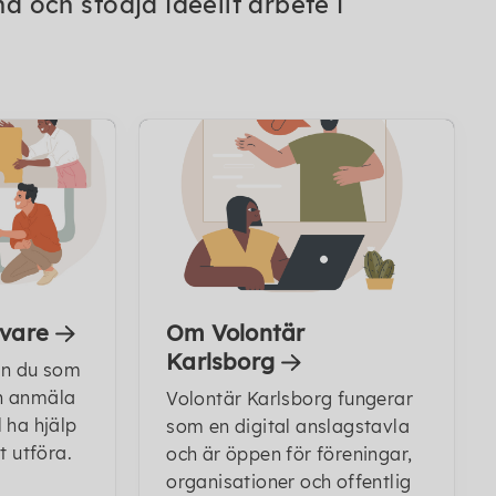
na och stödja ideellt arbete i
vare
Om Volontär
Karlsborg
an du som
h anmäla
Volontär Karlsborg fungerar
 ha hjälp
som en digital anslagstavla
t utföra.
och är öppen för föreningar,
organisationer och offentlig