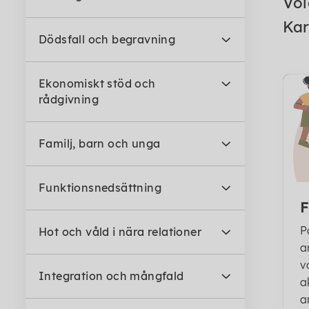
Vol
Kar
Dödsfall och begravning
Ekonomiskt stöd och
rådgivning
Familj, barn och unga
Funktionsnedsättning
F
P
Hot och våld i nära relationer
a
v
Integration och mångfald
a
a