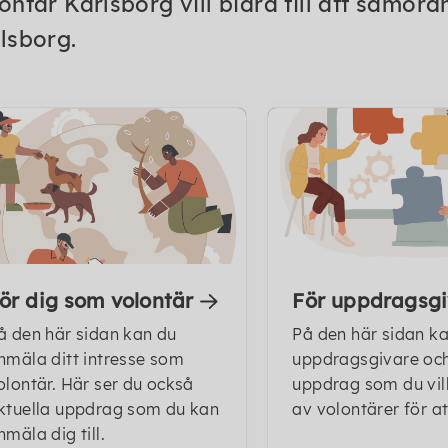
ontär Karlsborg vill bidra till att samord
lsborg.
ör dig som volontär
För uppdragsgi
å den här sidan kan du
På den här sidan k
nmäla ditt intresse som
uppdragsgivare oc
olontär. Här ser du också
uppdrag som du vill
ktuella uppdrag som du kan
av volontärer för at
nmäla dig till.