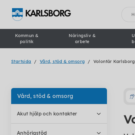
Sök
Kommun &
Näringsliv &
U
politik
arbete
b
Startsida
Vård, stöd & omsorg
Volontär Karlsborg
Vård, stöd & omsorg
Akut hjälp och kontakter
V
Anhörigstöd