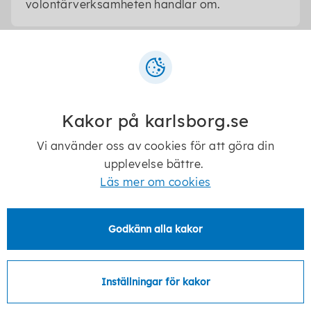
volontärverksamheten handlar om.
Senast ändrad:
5 augusti 2026
Kakor på karlsborg.se
Vi använder oss av cookies för att göra din
upplevelse bättre.
Läs mer om cookies
Telefon:
0505-170 00
E-post:
kommun@karlsborg.se
Godkänn alla kakor
Postadress:
Karlsborgs kommun
Inställningar för kakor
546 82 Karlsborg