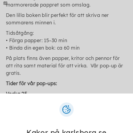
marmorerade pappret som omslag.
Den lilla boken blir perfekt för att skriva ner
sommarens minnen i.
Tidsåtgång:
• Färga papper: 15–30 min
• Binda din egen bok: ca 60 min
På plats finns även papper, kritor och pennor för
att rita samt material för att virka. Vår pop-up är
gratis.
Tider för vår pop-ups:
Vecka 25
Måndag 8:30 -14:30
Tisdag 8:30 -14:30
Onsdag 8:30 -14:30
Torsdag 8:30 -14:30
Kakor på karlsborg.se