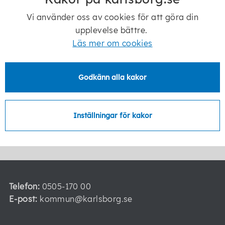
Vecka 26
Vi använder oss av cookies för att göra din
Måndag 8:30 -14:30
upplevelse bättre.
Tisdag 8:30 -14:30
Läs mer om cookies
Onsdag 8:30 -14:30
Torsdag 8:30 -14:30
Godkänn alla kakor
Fredag 8:30 -14:30
Inställningar för kakor
Senast ändrad:
15 juni 2026
Telefon:
0505-170 00
E-post:
kommun@karlsborg.se