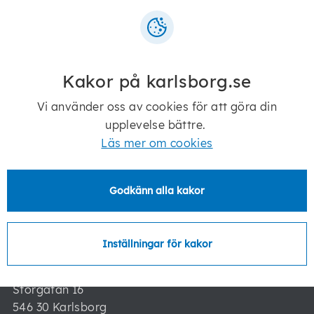
Senast ändrad:
6 maj 2026
Kakor på karlsborg.se
Vi använder oss av cookies för att göra din
Telefon:
0505-170 00
upplevelse bättre.
E-post:
kommun@karlsborg.se
Läs mer om cookies
Postadress:
Godkänn alla kakor
Karlsborgs kommun
546 82 Karlsborg
Inställningar för kakor
Besöksadress:
Karlsborgs kommun
Storgatan 16
546 30 Karlsborg