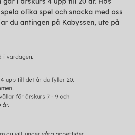
går i årskurs 4 upp till 20 år. Hos
, spela olika spel och snacka med oss
ffar du antingen på Kabyssen, ute på
d i vardagen.
4 upp till det år du fyller 20.
ommen!
ällar för årskurs 7 - 9 och
 år.
 du vill, under våra öppettider.