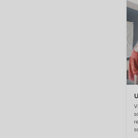
U
V
s
r
s