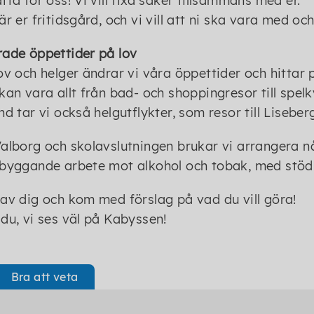
tta för oss! Vi vill fixa saker tillsammans med er.
är er fritidsgård, och vi vill att ni ska vara med 
ade öppettider på lov
ov och helger ändrar vi våra öppettider och hittar p
kan vara allt från bad- och shoppingresor till spelk
nd tar vi också helgutflykter, som resor till Liseber
alborg och skolavslutningen brukar vi arrangera nå
byggande arbete mot alkohol och tobak, med stöd a
av dig och kom med förslag på vad du vill göra!
du, vi ses väl på Kabyssen!
Bra att veta