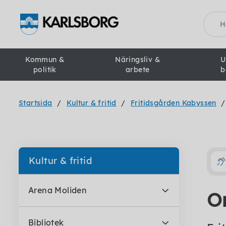
Sök
Kommun &
Näringsliv &
U
politik
arbete
b
Startsida
Kultur & fritid
Fritidsgården Kabyssen
Kultur & fritid
Arena Moliden
O
Bibliotek