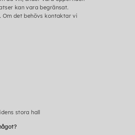
latser kan vara begränsat.
r. Om det behövs kontaktar vi
idens stora hall
 något?