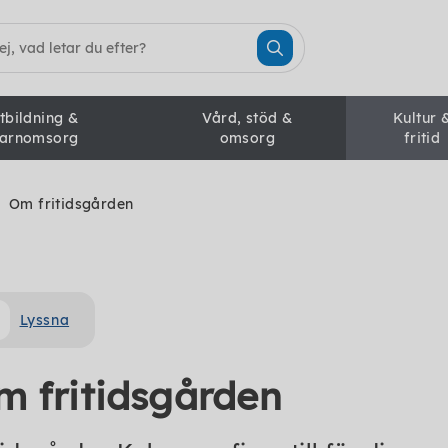
tbildning &
Vård, stöd &
Kultur 
arnomsorg
omsorg
fritid
Om fritidsgården
Lyssna
m fritidsgården