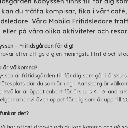
tidsgården Kabyssen finns till för dig som 
 kan du träffa kompisar, fika i vårt café
tidsledare. Våra Mobila Fritidsledare trä
 eller på våra olika aktiviteter och resor.
ssen – Fritidsgården för dig!
trävar efter att ge dig en meningsfull fritid och stö
a är välkomna?
ssen är fritidsgården till för dig som går i årskurs 
ötesplats där du som är ung i Karlsborg är välk
a kvällar är öppet enbart för årskurs 4 - 6, andra kv
elgerna har vi även öppet för dig som är upp till 20
funkar det?
Vi har oftast drop-in och du kan komma och gå som