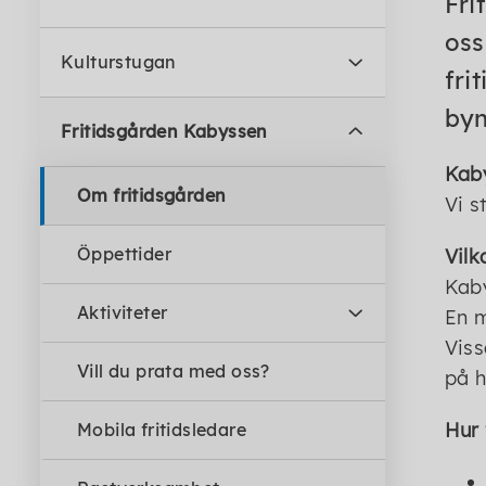
Fri
oss
Kulturstugan
fri
byn
Fritidsgården Kabyssen
Kaby
Om fritidsgården
Vi s
Öppettider
Vilk
Kaby
Aktiviteter
En m
Viss
Vill du prata med oss?
på h
Hur 
Mobila fritidsledare