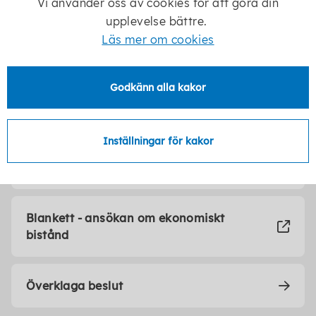
Vi använder oss av cookies för att göra din
upplevelse bättre.
Länkar och blanketter
Läs mer om cookies
Riksnormen för försörjningsstöd -
Godkänn alla kakor
Socialstyrelsen
Inställningar för kakor
Räkna ut om du är berättigad till
försörjningsstöd- Soicalstyrelsen
Blankett - ansökan om ekonomiskt
bistånd
Överklaga beslut