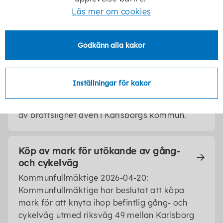
särskilt boende på Haganäset.
Läs mer om cookies
Policy mot välfärdsbrottslighet
Godkänn alla kakor
antagen
Kommunfullmäktige 2026-04-20:
Kommunfullmäktige har beslutat om en policy
Inställningar för kakor
mot välfärdsbrottslighet som ska vara
vägledande för att uppmärksamma denna typ
av brottslighet även i Karlsborgs kommun.
Köp av mark för utökande av gång-
och cykelväg
Kommunfullmäktige 2026-04-20:
Kommunfullmäktige har beslutat att köpa
mark för att knyta ihop befintlig gång- och
cykelväg utmed riksväg 49 mellan Karlsborg