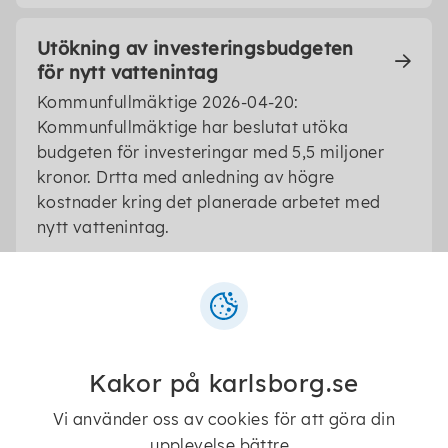
Utökning av investeringsbudgeten
för nytt vattenintag
Kommunfullmäktige 2026-04-20:
Kommunfullmäktige har beslutat utöka
budgeten för investeringar med 5,5 miljoner
kronor. Drtta med anledning av högre
kostnader kring det planerade arbetet med
nytt vattenintag.
Pengar till satsningen Ung Omsorg
2026
Kommunfullmäktige 2026-04-20:
Kommunfullmäktige har beslutat anslå 340
Kakor på karlsborg.se
000 kronor till Ung Omsorg. Det handlar om
Vi använder oss av cookies för att göra din
att öka aktiviteter för personer som bor på
upplevelse bättre.