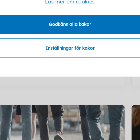
Läs mer om cookies
Godkänn alla kakor
ktiviteter på Kabyssen!
Inställningar för kakor
äng med på våra aktiviteter eller häng med
ss på Kabyssen!