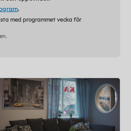
rogram
.
n lista med programmet vecka för
ren.