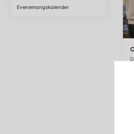
Evenemangskalender
O
D