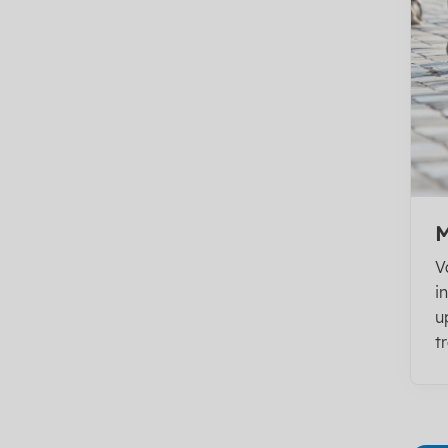
M
V
i
u
tr