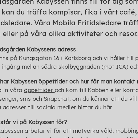
tidsgården Kabyssen finns till för dig som 
 kan du träffa kompisar, fika i vårt café
tidsledare. Våra Mobila Fritidsledare trä
 eller på våra olika aktiviteter och resor.
idsgården Kabyssens adress
inns på Kungsgatan 16 i Karlsborg och vi håller til
ingång mellan södra skolbyggnaden (mot ICA) oc
har Kabyssen öppettider och hur får man kontakt
a in våra
öppettider
och kom till Kabben eller kon
enger, sms och Snapchat, om du känner att du vill
 adresser till sociala medier hittar du
här
.
står vi på Kabyssen för?
abyssen arbetar vi för att motverka våld, mobbing, 