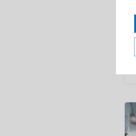
A
H
o