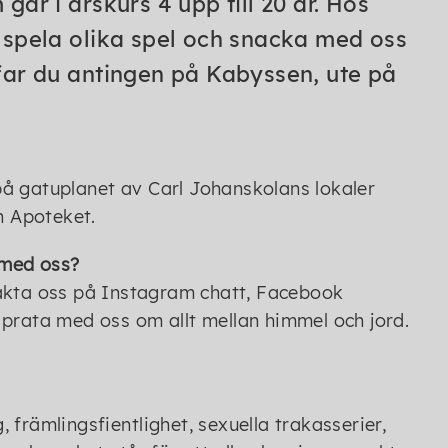
går i årskurs 4 upp till 20 år. Hos
, spela olika spel och snacka med oss
ffar du antingen på Kabyssen, ute på
l på gatuplanet av Carl Johanskolans lokaler
h Apoteket.
 med oss?
takta oss på Instagram chatt, Facebook
 prata med oss om allt mellan himmel och jord.
främlingsfientlighet, sexuella trakasserier,