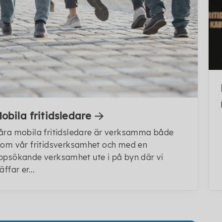
obila fritidsledare
åra mobila fritidsledare är verksamma både
nom vår fritidsverksamhet och med en
ppsökande verksamhet ute i på byn där vi
äffar er...