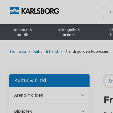
Sök
Kommun &
Näringsliv &
U
politik
arbete
b
Startsida
Kultur & fritid
Fritidsgården Kabyssen
Kultur & fritid
Arena Moliden
F
Bibliotek