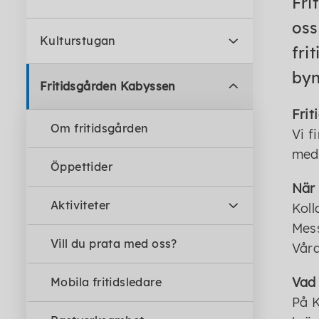
Fri
oss
Kulturstugan
fri
byn
Fritidsgården Kabyssen
Frit
Om fritidsgården
Vi f
med 
Öppettider
När 
Aktiviteter
Koll
Mess
Vill du prata med oss?
Våra
Vad 
Mobila fritidsledare
På K