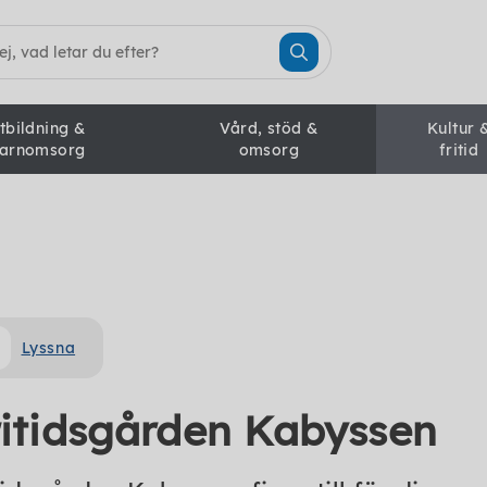
tbildning &
Vård, stöd &
Kultur 
arnomsorg
omsorg
fritid
Lyssna
ritidsgården Kabyssen