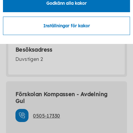
Godkänn alla kakor
Blå
0505-17329
Inställningar för kakor
Besöksadress
Duvstigen 2
Förskolan Kompassen - Avdelning
Gul
0505-17330