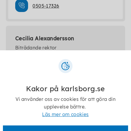
0505-17326
Cecilia Alexandersson
Biträdande rektor
cecilia.alexandersson@karlsborg.se
Kakor på karlsborg.se
0505-17321
Vi använder oss av cookies för att göra din
upplevelse bättre.
Läs mer om cookies
Förskolan Kompassen - Avdelning