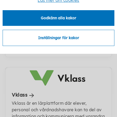
Läs mer om cookies
Må bra i skolan - tips och råd för dig
Godkänn alla kakor
som elev
Här hittar du som är elev eller
vårdnadshavare enkla tips och råd kring hur
Inställningar för kakor
en kan få balans i skolvardagen.
Vklass
Vklass är en lärplattform där elever,
personal och vårdnadshavare kan ta del av
information och kommunicera med varandra