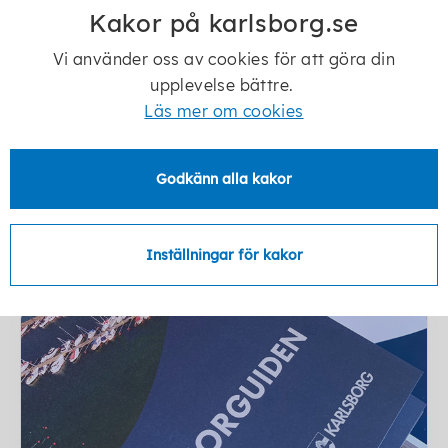
Kakor på karlsborg.se
Vi använder oss av cookies för att göra din
upplevelse bättre.
Läs mer om cookies
Seniorbladet
Seniorbladet är en kvartalsvis
sammanställning av aktiviteter som
Godkänn alla kakor
föreningar, organisationer och andra aktörer
skickar in för publicering...
Inställningar för kakor