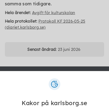
samma som tidigare.
Hela ärendet:
Avgift för kulturskolan
Hela protokollet:
Protokoll KF 2026-05-25
(diariet.karlsborg.se)
Senast ändrad:
23 juni 2026
Telefon:
0505-170 00
E-post:
kommun@karlsborg.se
Postadress:
Kakor på karlsborg.se
Karlsborgs kommun