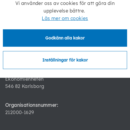
Vi använder oss av cookies för att göra din
546 82 Karlsborg
upplevelse bättre.
Läs mer om cookies
Besöksadress:
Karlsborgs kommun
Storgatan 16
Godkänn alla kakor
546 30 Karlsborg
Inställningar för kakor
Fakturaadress:
Karlsborgs kommun
Ekonomienheten
546 82 Karlsborg
Organisationsnummer:
212000-1629