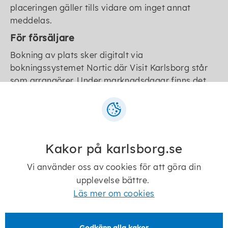
placeringen gäller tills vidare om inget annat
meddelas.
För försäljare
Bokning av plats sker digitalt via
bokningssystemet Nortic där Visit Karlsborg står
som arrangörer. Under marknadsdagar finns det
en torgvärd på plats. För frågor om torghandeln
kan du kontakta Visit Karlsborg via deras
mejladress: info@karlsborg.se.
För dig som vill läsa mer
Kakor på karlsborg.se
För att det ska finnas en fungerande torghandel
finns det regler som styr när, var och hur
Vi använder oss av cookies för att göra din
försäljningen får ske.
Läs mer om torghandeln i
upplevelse bättre.
Karlsborg på vår webbplats karlsborg.se.
Läs mer om cookies