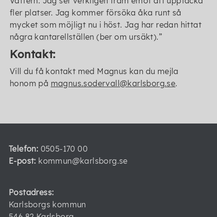
Vättern. Jag ser verkligen fram emot att upptäcka
fler platser. Jag kommer försöka åka runt så
mycket som möjligt nu i höst. Jag har redan hittat
några kantarellställen (ber om ursäkt).
Kontakt:
Vill du få kontakt med Magnus kan du mejla
honom på
magnus.sodervall@karlsborg.se
.
Telefon:
0505-170 00
E-post:
kommun@karlsborg.se
Postadress:
Karlsborgs kommun
546 82 Karlsborg