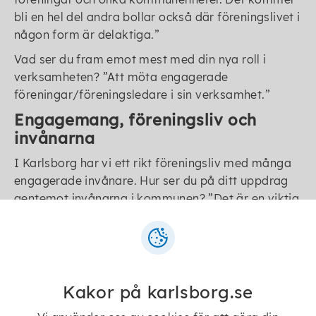
bli en hel del andra bollar också där föreningslivet i
någon form är delaktiga.
Vad ser du fram emot mest med din nya roll i
verksamheten?
Att möta engagerade
föreningar/föreningsledare i sin verksamhet.
Engagemang, föreningsliv och
invånarna
I Karlsborg har vi ett rikt föreningsliv med många
engagerade invånare. Hur ser du på ditt uppdrag
gentemot invånarna i kommunen?
Det är en viktig
uppgift att stötta föreningarna. Mycket av det som
händer i en kommun efter klockan 16 på vardagar
och på helger sker genom föreningars försorg. Det
är aktiviteter i olika former som gagnar framför
allt karlsborgsborna men även besökare på olika
Kakor på karlsborg.se
sätt. Vi måste också göra rätt saker själva internt i