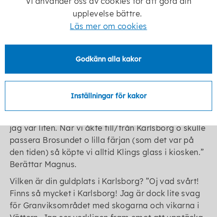
Vi använder oss av cookies för att göra din
kommunen så våra resurser nyttjas på bästa sätt i
upplevelse bättre.
samverkan med det ideella engagemanget.
Läs mer om cookies
Vad brinner du för mest i din nya roll, vad känns
extra viktigt?
Att kunna hjälpa, stötta engagerade
föreningar i deras verksamhet på bästa sätt
Godkänn alla kakor
utifrån min roll.
Magnus guldkorn i Karlsborg
Inställningar för kakor
Från Skara till Karlsborg, har du någon koppling hit
sedan tidigare?
Vi hade stuga vid sjön Viken när
jag var liten. När vi åkte till/från Karlsborg o skulle
passera Brosundet o lilla färjan (som det var på
den tiden) så köpte vi alltid Klings glass i kiosken.
Berättar Magnus.
Vilken är din guldplats i Karlsborg?
Oj vad svårt!
Finns så mycket i Karlsborg! Jag är dock lite svag
för Granviksområdet med skogarna och vikarna i