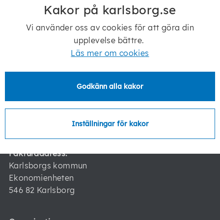
Kakor på karlsborg.se
Vi använder oss av cookies för att göra din
Postadress:
Karlsborgs kommun
upplevelse bättre.
546 82 Karlsborg
Läs mer om cookies
Besöksadress:
Godkänn alla kakor
Karlsborgs kommun
Storgatan 16
546 30 Karlsborg
Inställningar för kakor
Fakturaadress:
Karlsborgs kommun
Ekonomienheten
546 82 Karlsborg